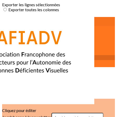
Exporter les lignes sélectionnées
Exporter toutes les colonnes
Exporter uniquement les colonnes affichées
Menu
<
>
Instructeurs OM
Instructeurs pour l'Autonomie
Instructeurs AVJ
Annuaire des instructeurs indépendants
Annuaire des adhérents 🔒
?>
Images de la page d'accueil
Cliquez pour éditer
Texte, bouton et/ou inscription à la newsletter
Cliquez pour éditer