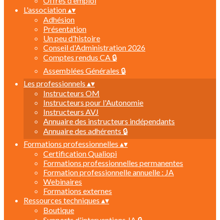
Offres d'emploi
L'association
▴
▾
Adhésion
Présentation
Un peu d'histoire
Conseil d'Administration 2026
Comptes rendus CA 🔒
Assemblées Générales 🔒
Les professionnels
▴
▾
Instructeurs OM
Instructeurs pour l'Autonomie
Instructeurs AVJ
Annuaire des instructeurs indépendants
Annuaire des adhérents 🔒
Formations professionnelles
▴
▾
Certification Qualiopi
Formations professionnelles permanentes
Formation professionnelle annuelle : JA
Webinaires
Formations externes
Ressources techniques
▴
▾
Boutique
Supports d'interventions JA 🔒