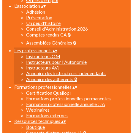
Offres d'emploi
L'association
▴
▾
Adhésion
Présentation
Un peu d'histoire
Conseil d'Administration 2026
Comptes rendus CA 🔒
Assemblées Générales 🔒
Les professionnels
▴
▾
Instructeurs OM
Instructeurs pour l'Autonomie
Instructeurs AVJ
Annuaire des instructeurs indépendants
Annuaire des adhérents 🔒
Formations professionnelles
▴
▾
Certification Qualiopi
Formations professionnelles permanentes
Formation professionnelle annuelle : JA
Webinaires
Formations externes
Ressources techniques
▴
▾
Boutique
Supports d'interventions JA 🔒