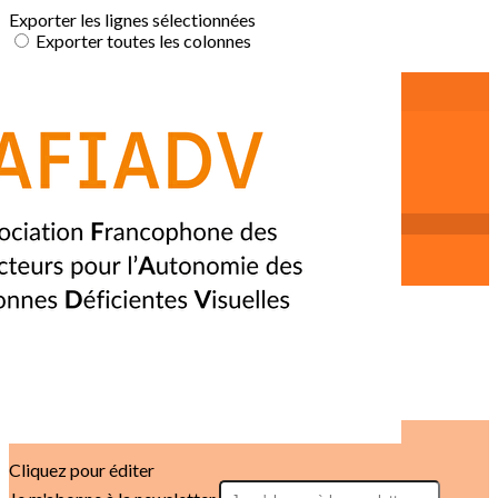
Exporter les lignes sélectionnées
Exporter toutes les colonnes
Exporter uniquement les colonnes affichées
Menu
<
>
Instructeurs OM
Instructeurs pour l'Autonomie
Instructeurs AVJ
Annuaire des instructeurs indépendants
Annuaire des adhérents 🔒
?>
Images de la page d'accueil
Cliquez pour éditer
Texte, bouton et/ou inscription à la newsletter
Cliquez pour éditer