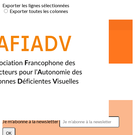
Exporter les lignes sélectionnées
Exporter toutes les colonnes
Exporter uniquement les colonnes affichées
Menu
<
>
Accueil
Actualités
Offres d'emploi
?>
Images de la page d'accueil
Cliquez pour éditer
Texte, bouton et/ou inscription à la newsletter
Cliquez pour éditer
Je m'abonne à la newsletter
OK